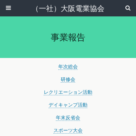
（一社）大阪電業協会
事業報告
年次総会
研修会
レクリエーション活動
デイキャンプ活動
年末反省会
スポーツ大会