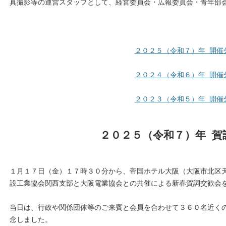
真撮影等の運営スタッフとして、経営委員会・広報委員会・青年部
２０２５（令和７）年 開催
２０２４（令和６）年 開催
２０２３（令和５）年 開催
２０２５（令和７）年 賀
１月１７日（金）１７時３０分から、帝国ホテル大阪（大阪市北区
設工業協会関西支部と大阪電業協会との共催による新春賀詞交歓会
当日は、行政や関係団体等のご来賓と会員を合わせて３６０名近く
念しました。