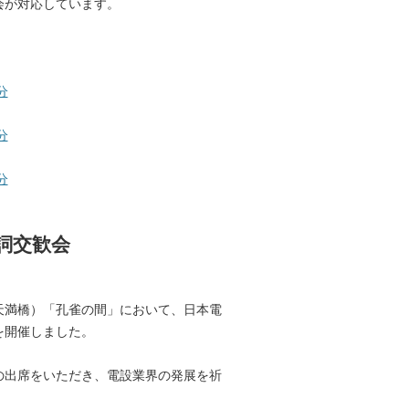
会が対応しています。
分
分
分
詞交歓会
天満橋）「孔雀の間」において、日本電
を開催しました。
の出席をいただき、電設業界の発展を祈