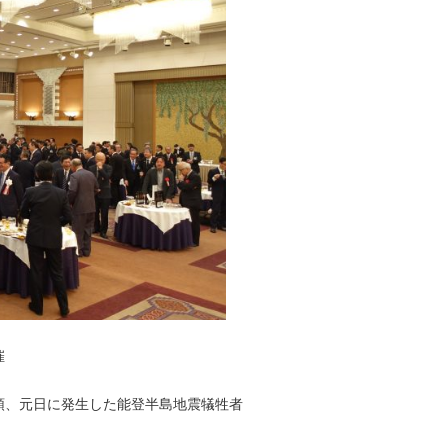
催
頭、元日に発生した能登半島地震犠牲者
。