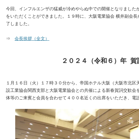
今回、インフルエンザの猛威が冷めやらぬ中での開催となりました
をいただくことができました。１９時に、大阪電業協会 横井副会長
了しました。
⇒
会長挨拶（全文）
２０２４（令和６）年 賀
１月１６日（火）１７時３０分から、帝国ホテル大阪（大阪市北区
設工業協会関西支部と大阪電業協会との共催による新春賀詞交歓会
体等のご来賓と会員を合わせて４００名近くの出席をいただき、電