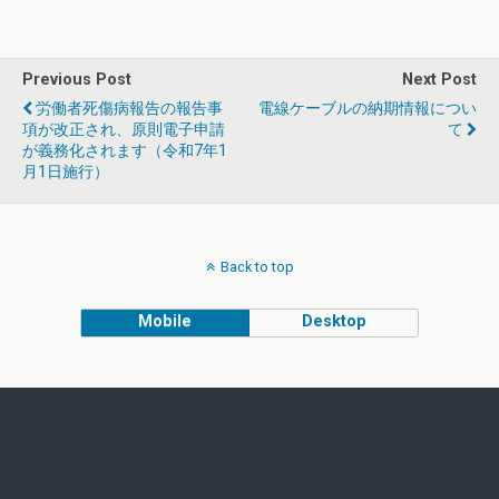
Previous Post
Next Post
労働者死傷病報告の報告事
電線ケーブルの納期情報につい
項が改正され、原則電子申請
て
が義務化されます（令和7年1
月1日施行）
Back to top
Mobile
Desktop