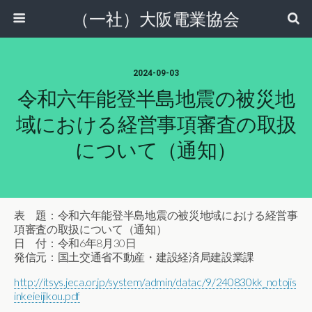
（一社）大阪電業協会
2024-09-03
令和六年能登半島地震の被災地
域における経営事項審査の取扱
について（通知）
表 題：令和六年能登半島地震の被災地域における経営事
項審査の取扱について（通知）
日 付：令和6年8月30日
発信元：国土交通省不動産・建設経済局建設業課
http://itsys.jeca.or.jp/system/admin/datac/9/240830kk_notojis
inkeieijikou.pdf