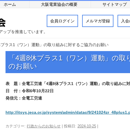
ホーム
大阪電業協会の概要
サイトマップ
会員ログイン
メルマガ登録
入会
アップを推進しています。
休プラス1（ワン）運動」の取り組みに対するご協力のお願い
「4週8休プラス1（ワン）運動」の取
のお願い
表 題：全電工労連「4週8休プラス1（ワン）運動」の取り組みに
日 付：令和6年10月22日
発信元：全電工労連
http://itsys.jeca.or.jp/system/admin/datac/9/241024zr_48plus1.
カテゴリー:
行政からのお知らせ
| 投稿日:
2024-10-25
|