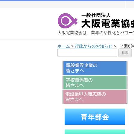
大阪電業協会は、業界の活性化とパワー
ホーム
>
行政からのお知らせ
>
「4週8
検
索: