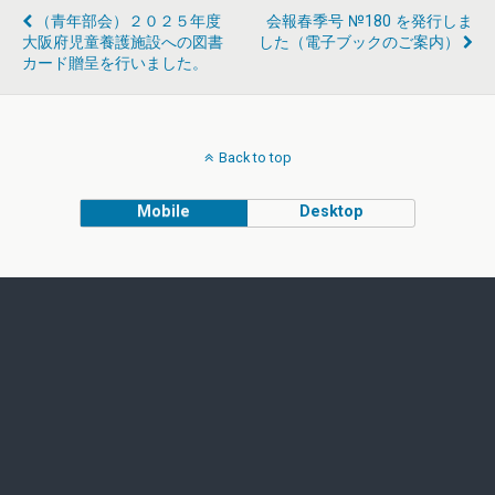
（青年部会）２０２５年度
会報春季号 №180 を発行しま
大阪府児童養護施設への図書
した（電子ブックのご案内）
カード贈呈を行いました。
Back to top
Mobile
Desktop