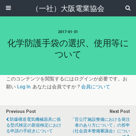
（一社）大阪電業協会
2017-01-31
化学防護手袋の選択、使用等に
ついて
このコンテンツを閲覧するにはログインが必要です。お
願い
Log In
. あなたは会員ですか ?
会員について
Previous Post
Next Post
防爆構造電気機械器具に係
「官公庁施設整備における発注
る型式検定の新規検定におけ
者のあり方について」の答申
る申請の手続きについて
（社会資本整備審議会）につい