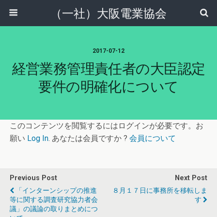
（一社）大阪電業協会
2017-07-12
経営業務管理責任者の大臣認定
要件の明確化について
このコンテンツを閲覧するにはログインが必要です。お
願い
Log In
. あなたは会員ですか ?
会員について
Previous Post
Next Post
「インターンシップの推進
８月１７日に事務所を移転しま
等に関する調査研究協力者会
す
議」の議論の取りまとめにつ