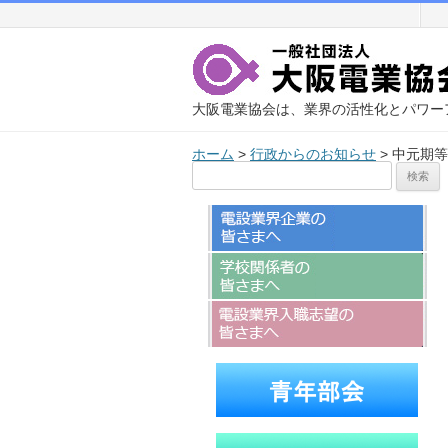
大阪電業協会は、業界の活性化とパワー
ホーム
>
行政からのお知らせ
>
中元期等
検
索: