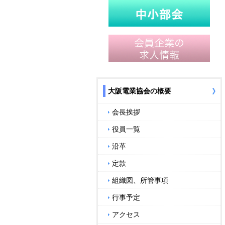
大阪電業協会の概要
会長挨拶
役員一覧
沿革
定款
組織図、所管事項
行事予定
アクセス