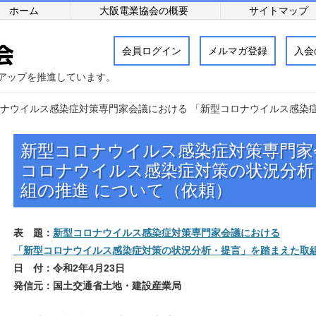
ホーム
大阪電業協会の概要
サイトマップ
会員ログイン
メルマガ登録
入会
アップを推進しています。
ナウイルス感染症対策専門家会議における 「新型コロナウイルス感染
新型コロナウイルス感染症対策専門家
コロナウイルス感染症対策の状況分析
組の推進 について（依頼）
表 題：
新型コロナウイルス感染症対策専門家会議における
「新型コロナウイルス感染症対策の状況分析・提言」を踏まえた取組
日 付：令和
2
年
4
月
23
日
発信元：国土交通省土地・建設産業局