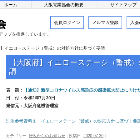
ホーム
大阪電業協会の概要
サイトマップ
会員ログイン
メルマガ登録
入会
アップを推進しています。
】イエローステージ（警戒）の対処方針に基づく要請
【大阪府】イエローステージ（警戒）
請
表 題：
【通知】新型コロナウイルス感染症の感染拡大防止に向け
日 付：令和2年7月30日
発信元：大阪府危機管理室
別添参考資料１ イエローステージ（警戒）の対応方針に基づく要請.
カテゴリー:
行政からのお知らせ
| 投稿日:
2020-07-30
|