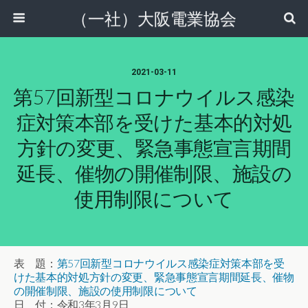
（一社）大阪電業協会
2021-03-11
第57回新型コロナウイルス感染
症対策本部を受けた基本的対処
方針の変更、緊急事態宣言期間
延長、催物の開催制限、施設の
使用制限について
表 題：
第
57
回新型コロナウイルス感染症対策本部を受
けた基本的対処方針の変更、緊急事態宣言期間延長、催物
の開催制限、施設の使用制限について
日 付：令和
3
年
3
月
9
日