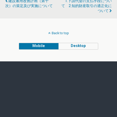
建設雇用改善計画（第十
1.下請代金の支払手段につい
次）の策定及び実施について
て 2.知的財産取引の適正化に
ついて
Back to top
Mobile
Desktop