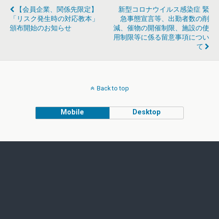
【会員企業、関係先限定】
新型コロナウイルス感染症 緊
「リスク発生時の対応教本」
急事態宣言等、出勤者数の削
頒布開始のお知らせ
減、催物の開催制限、施設の使
用制限等に係る留意事項につい
て
Back to top
Mobile
Desktop