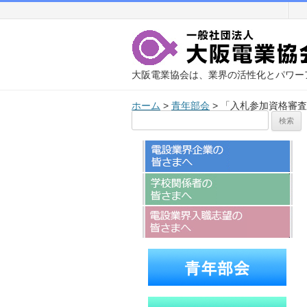
大阪電業協会は、業界の活性化とパワー
ホーム
>
青年部会
>
「入札参加資格審査
検
索: