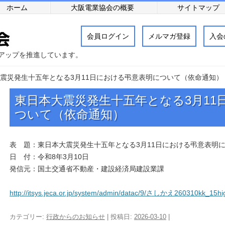
ホーム
大阪電業協会の概要
サイトマップ
会員ログイン
メルマガ登録
入会
アップを推進しています。
震災発生十五年となる3月11日における弔意表明について（依命通知）
東日本大震災発生十五年となる3月11
ついて（依命通知）
表 題：東日本大震災発生十五年となる3月11日における弔意表明
日 付：令和8年3月10日
発信元：国土交通省不動産・建設経済局建設業課
http://itsys.jeca.or.jp/system/admin/datac/9/さしかえ260310kk_15hi
カテゴリー:
行政からのお知らせ
| 投稿日:
2026-03-10
|