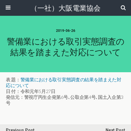
（一社）大阪電業協会
2019-06-26
警備業における取引実態調査の
結果を踏まえた対応について
表 題：
警備業における取引実態調査の結果を踏まえた対
応について
日 付：令和元年5月27日
発信元：警視庁丙生企発第6号､公取企第4号､国土入企第3
号
Previous Post
Next Post