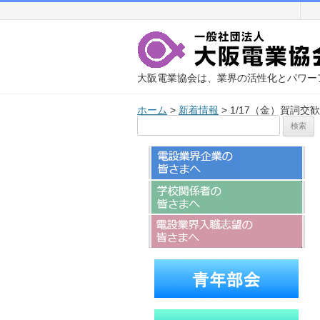
大阪電業協会は、業界の活性化とパワー
ホーム
>
新着情報
>
1/17（金）賀詞
検
索: