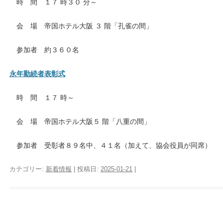
時 間 １７ 時３０ 分～
会 場 帝国ホテル大阪 ３ 階「孔雀の間」
参加者 約３６０名
永年勤続者表彰式
時 間 １７ 時～
会 場 帝国ホテル大阪５ 階「八重の間」
参加者 受彰者８９名中、４１名（加えて、協会役員が同席）
カテゴリー:
新着情報
| 投稿日:
2025-01-21
|