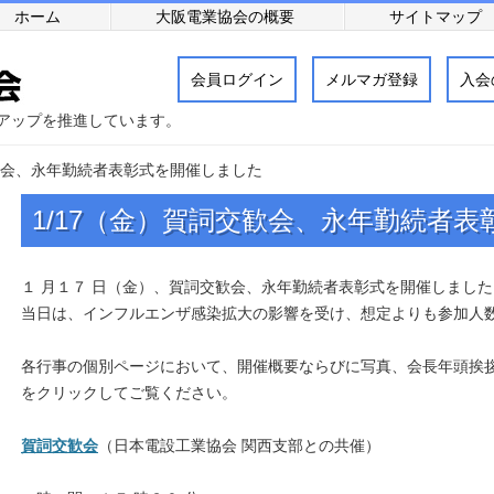
ホーム
大阪電業協会の概要
サイトマップ
会員ログイン
メルマガ登録
入会
アップを推進しています。
交歓会、永年勤続者表彰式を開催しました
1/17（金）賀詞交歓会、永年勤続者
１ 月１７ 日（金）、賀詞交歓会、永年勤続者表彰式を開催しました
当日は、インフルエンザ感染拡大の影響を受け、想定よりも参加人
各行事の個別ページにおいて、開催概要ならびに写真、会長年頭挨
をクリックしてご覧ください。
賀詞交歓会
（日本電設工業協会 関西支部との共催）